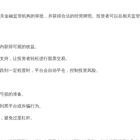
过相关金融监管机构的审批，并获得合法的经营牌照。投资者可以在相关监管
间内获得可观的收益。
客服支持，让投资者轻松进行股票交易。
格下跌到一定程度时，平台会自动平仓，控制投资风险。
好亏损的准备。
免遇到黑平台或诈骗行为。
资，避免过度杠杆。