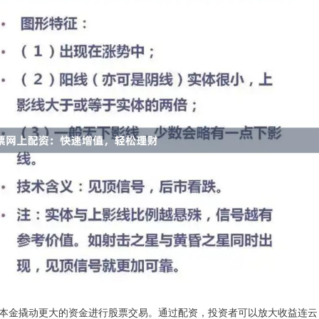
本金撬动更大的资金进行股票交易。通过配资，投资者可以放大收益连云