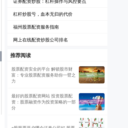
证券配资炒股：杠杆操作与风控要点
杠杆炒股亏，血本无归的代价
福州股票配资服务指南
网上在线配资炒股公司排名
推荐阅读
股票配资安全的平台 解锁股市财
富：专业股票配资服务助你一臂之
力
最好的股票配资网站 投资股票配
资：股票融资作为投资策略的一部
分
a股股票开户哪个证券公司好 股票