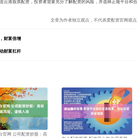
连云港股票配资，投资者需要充分了解配资的风险，并选择正规平台和合
文章为作者独立观点，不代表爱配资官网观点
，财富倍增
动财富杠杆
台官网 公司配资炒股：高