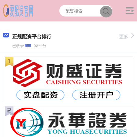
正规配资平台排行
更多
已收录
999
+家平台