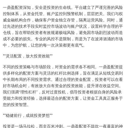
一鼎盈配资深知，安全是投资的生命线。平台建立了严谨完善的风险
控制体系，从资金托管、账户监控到预警机制，层层把关。我们与权
威金融机构合作，确保客户资金独立存管，隔离运营风险。同时，通
过先进的技术手段实时监控市场波动与账户状况，设置科学合理的平
仓线，旨在帮助投资者有效规避极端风险，避免因市场剧烈波动而造
成不必要的损失。专业的风控不是限制，而是为了在波涛汹涌的市场
中，为您护航，让您的每一次决策都更有底气。
**灵活配置，放大投资效能**
不同的投资策略与市场阶段，对资金的需求各不相同。一鼎盈配资提
供多样化的配资方案与灵活的杠杆比例选择，旨在满足从短线交易到
中长期布局的不同投资需求。通过合理的资金配置，投资者可以在看
好市场机会时，有效放大自有资金的投资效能，提升潜在收益空间。
我们强调“理性杠杆”，反对过度投机，倡导投资者根据自身的风险承
受能力和投资经验，选择最适合的配资方案，让资金工具真正服务于
您的投资智慧。
**稳健前行，成就投资梦想**
投资是一场马拉松，而非百米冲刺。一鼎盈配资不鼓吹一夜暴富的神