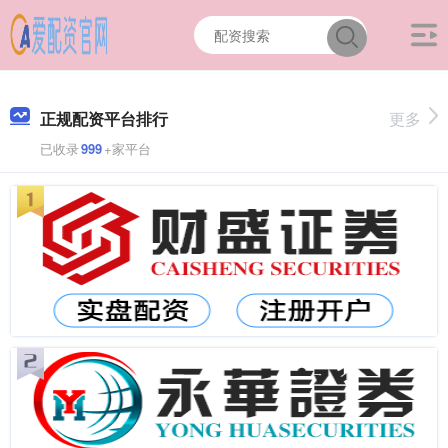
正规配资平台排行
更多
已收录
999
+家平台