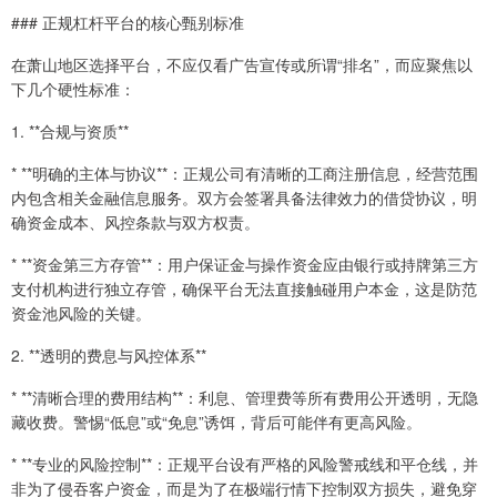
### 正规杠杆平台的核心甄别标准
在萧山地区选择平台，不应仅看广告宣传或所谓“排名”，而应聚焦以
下几个硬性标准：
1. **合规与资质**
* **明确的主体与协议**：正规公司有清晰的工商注册信息，经营范围
内包含相关金融信息服务。双方会签署具备法律效力的借贷协议，明
确资金成本、风控条款与双方权责。
* **资金第三方存管**：用户保证金与操作资金应由银行或持牌第三方
支付机构进行独立存管，确保平台无法直接触碰用户本金，这是防范
资金池风险的关键。
2. **透明的费息与风控体系**
* **清晰合理的费用结构**：利息、管理费等所有费用公开透明，无隐
藏收费。警惕“低息”或“免息”诱饵，背后可能伴有更高风险。
* **专业的风险控制**：正规平台设有严格的风险警戒线和平仓线，并
非为了侵吞客户资金，而是为了在极端行情下控制双方损失，避免穿