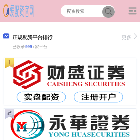
正规配资平台排行
更多
已收录
999
+家平台